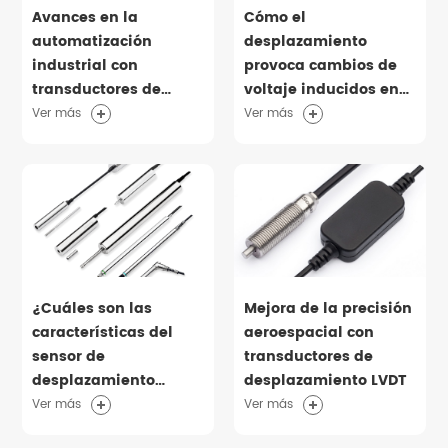
Avances en la
Cómo el
automatización
desplazamiento
industrial con
provoca cambios de
transductores de
voltaje inducidos en
desplazamiento en
los LVDT para la
Ver más
Ver más
miniatura
detección de posición
¿Cuáles son las
Mejora de la precisión
características del
aeroespacial con
sensor de
transductores de
desplazamiento
desplazamiento LVDT
neumático SDVN8-4?
Ver más
Ver más