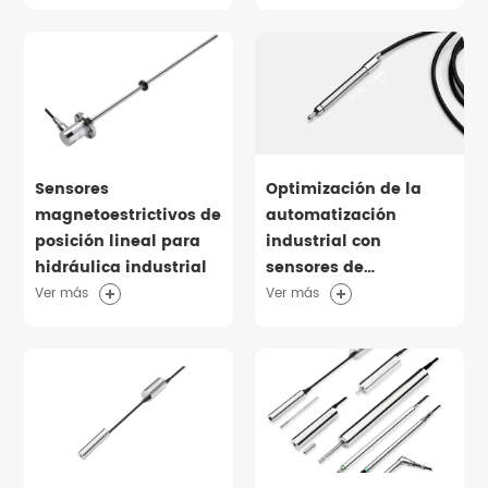
Sensores
Optimización de la
magnetoestrictivos de
automatización
posición lineal para
industrial con
hidráulica industrial
sensores de
desplazamiento
Ver más
Ver más
neumáticos