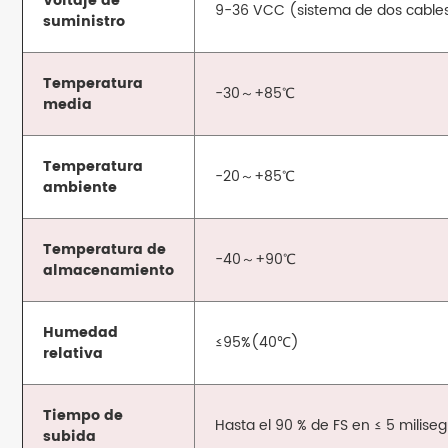
Voltaje de
9-36 VCC (sistema de dos cables)
suministro
Temperatura
-30～+85℃
media
Temperatura
-20～+85℃
ambiente
Temperatura de
-40～+90℃
almacenamiento
Humedad
≤95%(40℃)
relativa
Tiempo de
Hasta el 90 % de FS en ≤ 5 milis
subida