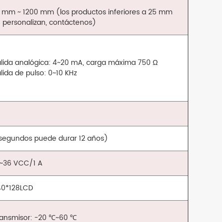
5 mm ~ 1200 mm (los productos inferiores a 25 mm
 personalizan, contáctenos)
lida analógica: 4~20 mA, carga máxima 750 Ω
lida de pulso: 0~10 KHz
0 segundos puede durar 12 años)
0~36 VCC/1 A
40*128LCD
ransmisor: -20 ℃~60 ℃