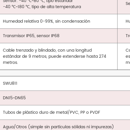
Sensor: -40 ℃~80 ℃, tipo estándar
Se
-40 ℃~180 ℃, tipo de alta temperatura
Humedad relativa 0-99%, sin condensación
H
Transmisor IP65, sensor IP68
Tr
Cable trenzado y blindado, con una longitud
Ca
estándar de 9 metros, puede extenderse hasta 274
e
metros.
m
SWU811
DN15~DN65
Tubos de plástico duro de metal/PVC, PP o PVDF
Agua/Otros (simple sin partículas sólidas ni impurezas)