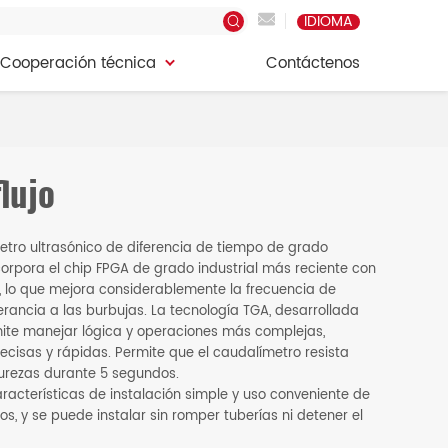
IDIOMA
Cooperación técnica
Contáctenos
Cooperación técnica
Contáctenos
lujo
etro ultrasónico de diferencia de tiempo de grado
Incorpora el chip FPGA de grado industrial más reciente con
, lo que mejora considerablemente la frecuencia de
lerancia a las burbujas. La tecnología TGA, desarrollada
ite manejar lógica y operaciones más complejas,
cisas y rápidas. Permite que el caudalímetro resista
urezas durante 5 segundos.
aracterísticas de instalación simple y uso conveniente de
os, y se puede instalar sin romper tuberías ni detener el