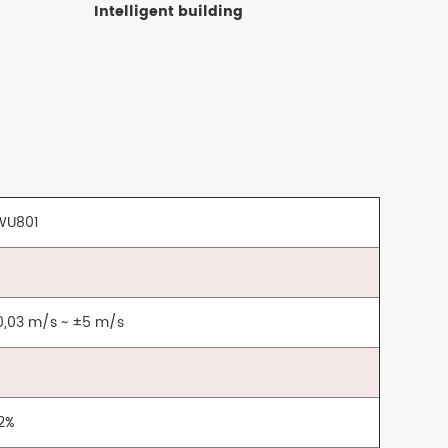
Intelligent building
WU801
0,03 m/s ~ ±5 m/s
%
,2%