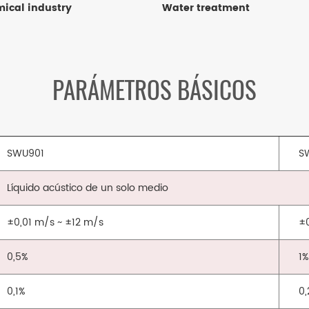
ical industry
Water treatment
PARÁMETROS BÁSICOS
SWU901
S
Líquido acústico de un solo medio
±0,01 m/s ~ ±12 m/s
±
0,5%
1
0,1%
0