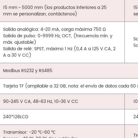
15 mm ~ 5000 mm (los productos inferiores a 25
1
mm se personalizan, contáctenos)
se
Salida analógica: 4~20 mA, carga máxima 750 Ω
Salida de pulso: 0~9999 Hz, OCT, (frecuencia mín. y
Sa
máx. ajustable)
Sa
Salida de relé: SPST, máximo 1 Hz (0,4 A a 125 V CA, 2
A a 30 V CC)
Modbus RS232 y RS485
Tarjeta TF (ampliable a 32 GB, nota: el envío de datos cada 6
90~245 V CA, 48~63 Hz, 10~36 V CC
1
240*128LCD
2
Transmisor: -20 ℃~60 ℃
T