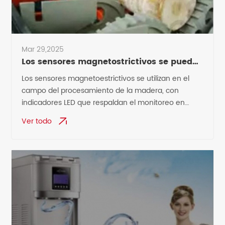
Mar 29,2025
Los sensores magnetostrictivos se pueden
utilizar en el campo del procesamiento de
Los sensores magnetoestrictivos se utilizan en el
la madera.
campo del procesamiento de la madera, con
indicadores LED que respaldan el monitoreo en
tiempo real y se pueden adaptar a entornos
Ver todo
hostiles.