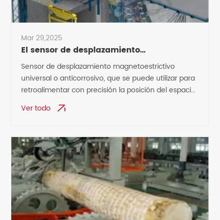
Mar 29,2025
El sensor de desplazamiento
magnetoestrictivo se puede utilizar para
Sensor de desplazamiento magnetoestrictivo
informar la posición del espacio entre
universal o anticorrosivo, que se puede utilizar para
rodillos de la máquina de colada
retroalimentar con precisión la posición del espacio
continua.
entre rodillos de la máquina de colada continua
Ver todo
para lograr un control de circuito cerrado.