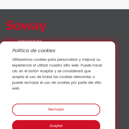
13911205130
Política de cookies
lvshuo@sowaysensor.com
Utilizaremos cookies para personalizar y mejorar su
No.28 Xinfeng Road Potoubei Ailian Longgang
experiencia al utilizar nuestro sitio web. Puede hacer
Shenzhen China 518000
clic en el botón Aceptar y se considerará que
acepta el uso de todas las cookies relevantes, o
puede rechazar el uso de cookies por parte del sitio
Contactar con Ventas
web.
Rechazar
Enlace:
Aceptar