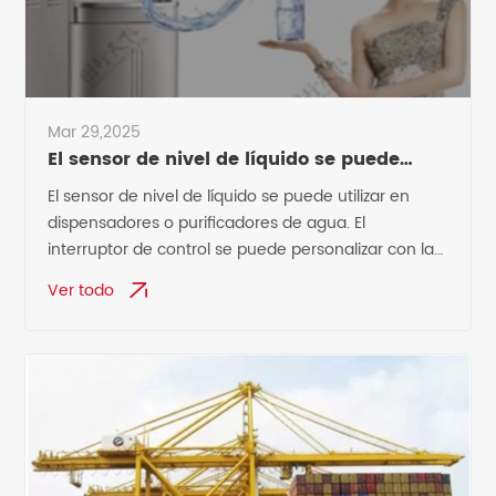
Mar 29,2025
El sensor de nivel de líquido se puede
utilizar en dispensadores de agua o
El sensor de nivel de líquido se puede utilizar en
purificadores de agua.
dispensadores o purificadores de agua. El
interruptor de control se puede personalizar con la
posición del nivel de líquido y no requiere una
Ver todo
fuente de alimentación independiente.