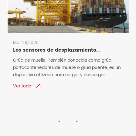
Mar 29,2025
Los sensores de desplazamiento
magnetoestrictivos se pueden utilizar en
Grúa de muelle: También conocida como grúa
grúas de muelle
portacontenedores de muelle o grúa puente, es un
dispositivo utilizado para cargar y descargar
contenedores en los barcos en los muelles de los
Ver todo
puertos.
<
>