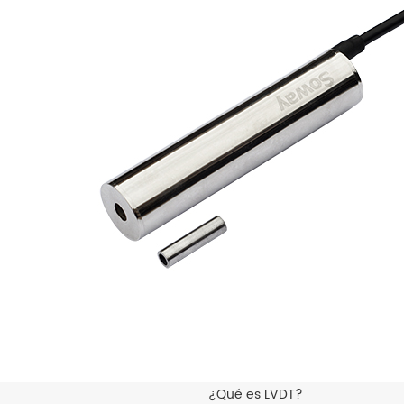
¿Qué es LVDT?