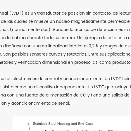
lineal (LVDT) es un transductor de posición sin contacto, de lectu
o de las cuales se mueve un núcleo magnéticamente permeable p
arias (normalmente dos). Aunque la técnica de detección es sin 
en la bobina durante toda su carrera. Un ejemplo de esto es la
en diseñarse con una no linealidad inferior al 0,2 % y rangos de
a. Son posibles sensores curvos y rotatorios. Entre sus aplicacio
les y verificación dimensional en proceso, así como productos
rcuitos electrónicos de control y acondicionamiento. Un LVDT tí
suministra como un dispositivo independiente. Un LVDT que incluye
na con una fuente de alimentación de CC y tiene una salida de 
ción y acondicionamiento de señal.