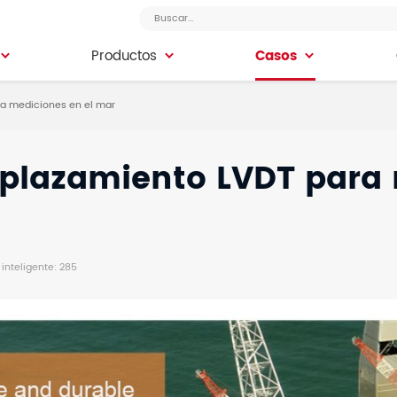
Casos
Productos
Casos
Productos
a mediciones en el mar
plazamiento LVDT para 
inteligente: 285