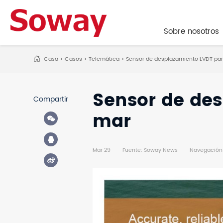
Sobre nosotros
Sobre nosotros
Casa
>
Casos
>
Telemática
>
Sensor de desplazamiento LVDT par
Sensor de des
Compartir
mar
Mar 29
Fuente: Soway News
Navegación 