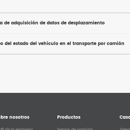
ma de adquisición de datos de desplazamiento
o del estado del vehículo en el transporte por camión
bre nosotros
Productos
Cas
rfil de la empresa
Sensor de posición
Tele