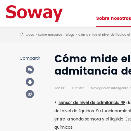
Sobre nosotros
Sobre nosotros
Casa
>
Sobre nosotros
>
Blogs
>
Cómo mide el nivel de líquido el
Cómo mide el 
Compartir
admitancia d
Jan 08
Fuente:
Navegación inteligente:
El
sensor de nivel de admitancia RF
de
del nivel de líquidos. Su funcionamie
entre la sonda sensora y el líquido. E
químicas.