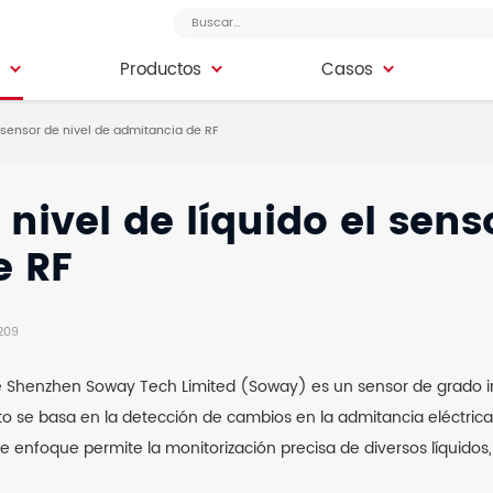
Productos
Casos
Productos
Casos
 sensor de nivel de admitancia de RF
nivel de líquido el sens
e RF
 209
 Shenzhen Soway Tech Limited (Soway) es un sensor de grado ind
nto se basa en la detección de cambios en la admitancia eléctri
ste enfoque permite la monitorización precisa de diversos líquido