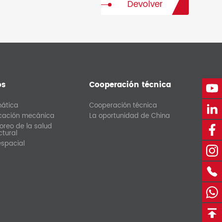
Devolver
os
Cooperación técnica
mática
Cooperación técnica
icación mecánica
La oportunidad de China
oreo de la salud
ctural
espacial