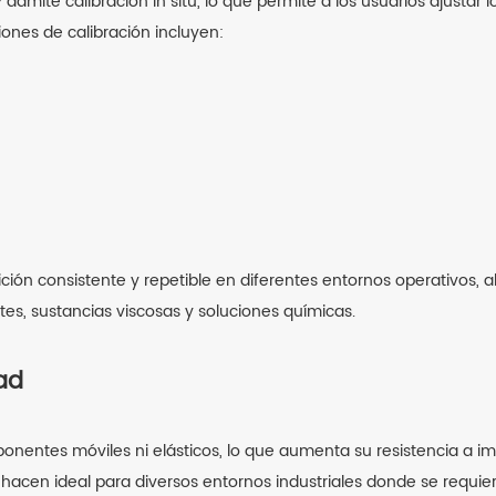
 admite calibración in situ, lo que permite a los usuarios ajusta
iones de calibración incluyen:
ición consistente y repetible en diferentes entornos operativos,
tes, sustancias viscosas y soluciones químicas.
dad
onentes móviles ni elásticos, lo que aumenta su resistencia a im
o hacen ideal para diversos entornos industriales donde se requiere