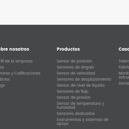
bre nosotros
Productos
Cas
rfil de la empresa
Sensor de posición
Tele
tos
Sensores de ángulo
Fabr
nores y Calificaciones
Sensor de velocidad
Monit
estru
ticias
Sensores de desplazamiento
Aero
ogs
Sensor de nivel de líquido
Sensores de flujo
Sensor de presión
Sensor de temperatura y
humedad
Sensores dedicados
Instrumentos y sistemas de
apoyo