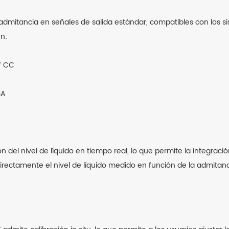
admitancia en señales de salida estándar, compatibles con los sis
en:
V CC
mA
ón del nivel de líquido en tiempo real, lo que permite la integrac
 directamente el nivel de líquido medido en función de la admitan