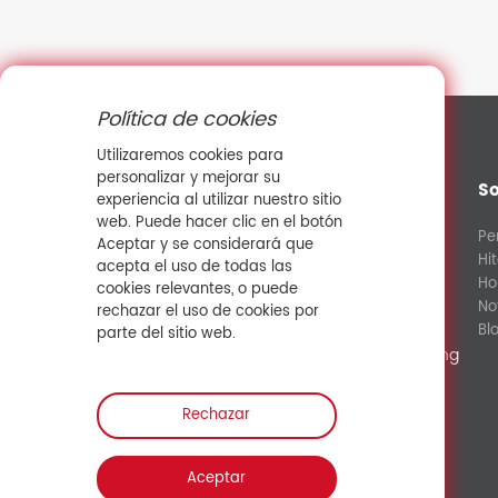
Política de cookies
Utilizaremos cookies para
personalizar y mejorar su
So
experiencia al utilizar nuestro sitio
web. Puede hacer clic en el botón
Pe
Aceptar y se considerará que
Hi
acepta el uso de todas las
13911205130
Ho
cookies relevantes, o puede
No
rechazar el uso de cookies por
lvshuo@sowaysensor.com
Bl
parte del sitio web.
No.28 Xinfeng Road Potoubei Ailian Longgang
Shenzhen China 518000
Rechazar
Contactar con Ventas
Aceptar